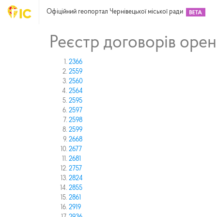
Офіційний геопортал Чернівецької міської ради
Реєстр договорів орен
2366
2559
2560
2564
2595
2597
2598
2599
2668
2677
2681
2757
2824
2855
2861
2919