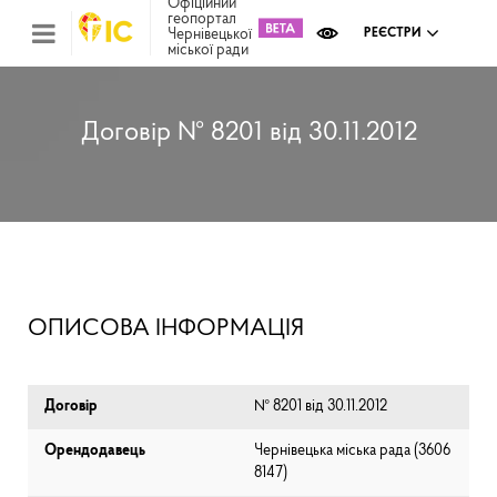
Офіційний
геопортал
Чернівецької
РЕЄСТРИ
міської ради
Міс
зем
кад
Реє
Договір № 8201 від 30.11.2012
ком
май
Інв
мап
Реє
рек
зас
Ох
ОПИСОВА ІНФОРМАЦІЯ
кул
сп
Бла
Договір
№ 8201 від 30.11.2012
Орендодавець
Чернівецька міська рада (⁨3606
8147⁩)