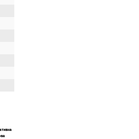
ативна
ова