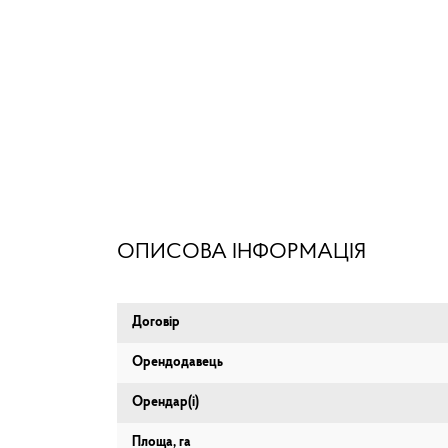
ОПИСОВА ІНФОРМАЦІЯ
Договір
Орендодавець
Орендар(і)
Площа, га