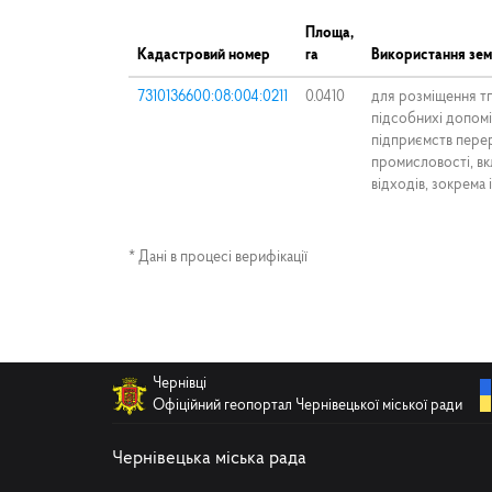
Площа,
Кадастровий номер
га
Використання зем
7310136600:08:004:0211
0.0410
для розміщення тп
підсобнихі допомі
підприємств перер
промисловості, в
відходів, зокрема
* Дані в процесі верифікації
Чернівці
Офіційний геопортал Чернівецької міської ради
Чернівецька міська рада