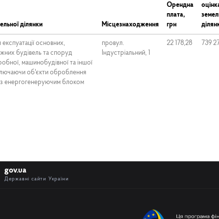
Орендна
оцінк
плата,
земел
ельної ділянки
Місцезнаходження
грн
ділянк
 експуатації основних,
провул.
22 178,28
739 2
жних будівель та споруд
Індустріальний, 1
обної, машинобудівної та іншої
ключаючи об'єкти оброблення
 із енергогенеруючим блоком
gov.ua
Державні сайти України