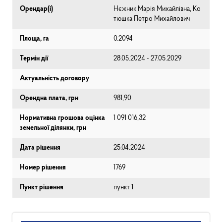
Орендар(і)
Нєжник Марія Михайлівна, Ко
тюшка Петро Михайлович
Площа, га
0.2094
Термін дії
28.05.2024 - 27.05.2029
Актуальність договору
Орендна плата, грн
981,90
Нормативна грошова оцінка
1 091 016,32
земельної ділянки, грн
Дата рішення
25.04.2024
Номер рішення
1769
Пункт рішення
пункт 1