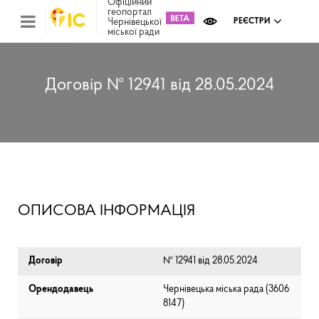
Офіційний
геопортал
Чернівецької
РЕЄСТРИ
міської ради
Міс
зем
кад
Реє
Договір № 12941 від 28.05.2024
ком
май
Інв
мап
Реє
рек
зас
Ох
ОПИСОВА ІНФОРМАЦІЯ
кул
сп
Бла
Договір
№ 12941 від 28.05.2024
Орендодавець
Чернівецька міська рада (⁨3606
8147⁩)