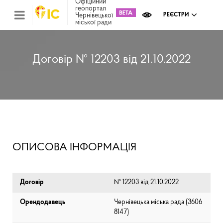
Офіційний
геопортал
Чернівецької
РЕЄСТРИ
міської ради
Міс
зем
кад
Реє
Договір № 12203 від 21.10.2022
ком
май
Інв
мап
Реє
рек
зас
Ох
ОПИСОВА ІНФОРМАЦІЯ
кул
сп
Бла
Договір
№ 12203 від 21.10.2022
Орендодавець
Чернівецька міська рада (⁨3606
8147⁩)