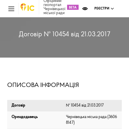
Офіційний
геопортал
Чернівецької
РЕЄСТРИ
міської ради
Міс
зем
кад
Реє
Договір № 10454 від 21.03.2017
ком
май
Інв
мап
Реє
рек
зас
Ох
ОПИСОВА ІНФОРМАЦІЯ
кул
сп
Бла
Договір
№ 10454 від 21.03.2017
Орендодавець
Чернівецька міська рада (⁨3606
8147⁩)