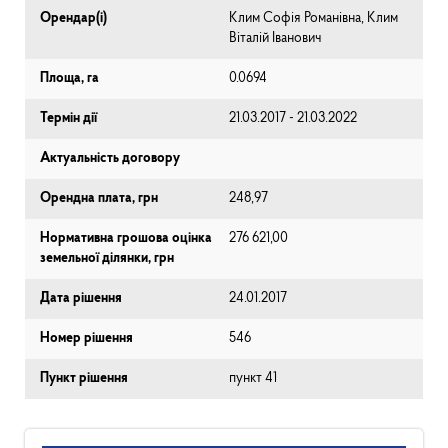
Орендар(і)
Клим Софія Романівна, Клим
Віталій Іванович
Площа, га
0.0694
Термін дії
21.03.2017 - 21.03.2022
Актуальність договору
Орендна плата, грн
248,97
Нормативна грошова оцінка
276 621,00
земельної ділянки, грн
Дата рішення
24.01.2017
Номер рішення
546
Пункт рішення
пункт 41