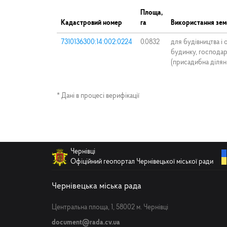
Площа,
Кадастровий номер
га
Використання зем
7310136300:14:002:0224
0.0832
для будівництва і
будинку, господар
(присадибна діля
* Дані в процесі верифікації
Чернівці
Офіційний геопортал Чернівецької міської ради
Чернівецька міська рада
Центральна площа, 1, 58002 м. Чернівці
document@rada.cv.ua