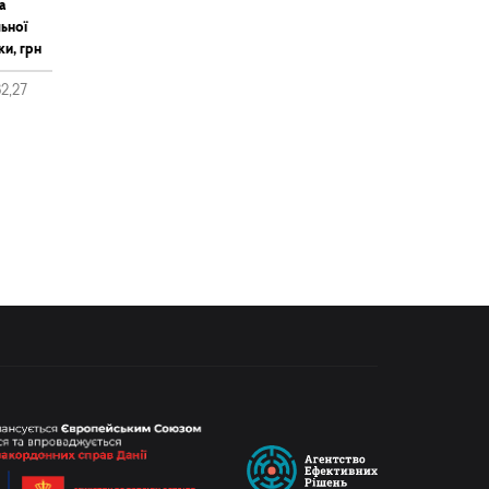
а
ьної
ки, грн
32,27