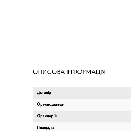
ОПИСОВА ІНФОРМАЦІЯ
Договір
Орендодавець
Орендар(і)
Площа, га