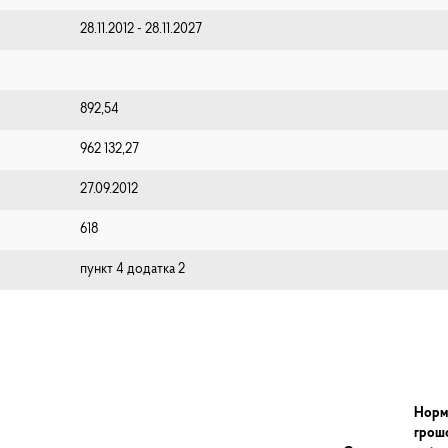
28.11.2012 - 28.11.2027
892,54
962 132,27
27.09.2012
618
пункт 4 додатка 2
Норм
грош