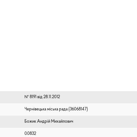
№ 8191 від 28.11.2012
Чернівецька міська рада (⁨36068147⁩)
Божик Андрій Михайлович
0.0832