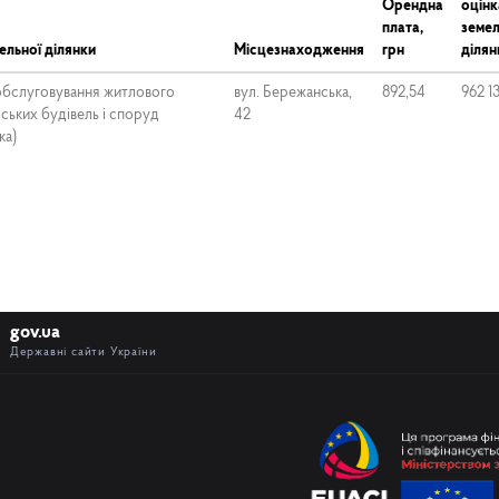
Орендна
оцінк
плата,
земел
ельної ділянки
Місцезнаходження
грн
ділян
 обслуговування житлового
вул. Бережанська,
892,54
962 1
ських будівель і споруд
42
нка)
gov.ua
Державні сайти України