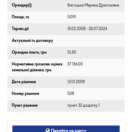
Орендар(і)
Висоцька Марина Драгошівна
Площа, га
0.019
Термін дії
15.02.2008 - 25.07.2024
Актуальність договору
Орендна плата, грн
51,45
Нормативна грошова оцінка
57 156,00
земельної ділянки, грн
Дата рішення
12.01.2008
Номер рішення
508
Пункт рішення
пункт 32 додатку 1
Перейти на карту