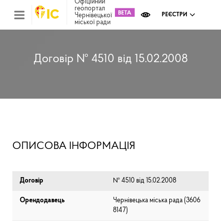
Офіційний
геопортал
Чернівецької
РЕЄСТРИ
міської ради
Міс
зем
кад
Реє
Договір № 4510 від 15.02.2008
ком
май
Інв
мап
Реє
рек
зас
Ох
ОПИСОВА ІНФОРМАЦІЯ
кул
сп
Бла
Договір
№ 4510 від 15.02.2008
Орендодавець
Чернівецька міська рада (⁨3606
8147⁩)