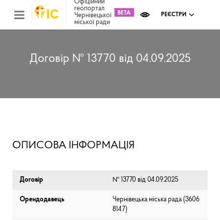
Офіційний
геопортал
Чернівецької
РЕЄСТРИ
міської ради
Міс
зем
кад
Реє
Договір № 13770 від 04.09.2025
ком
май
Інв
мап
Реє
рек
зас
Ох
ОПИСОВА ІНФОРМАЦІЯ
кул
сп
Бла
Договір
№ 13770 від 04.09.2025
Орендодавець
Чернівецька міська рада (⁨3606
8147⁩)