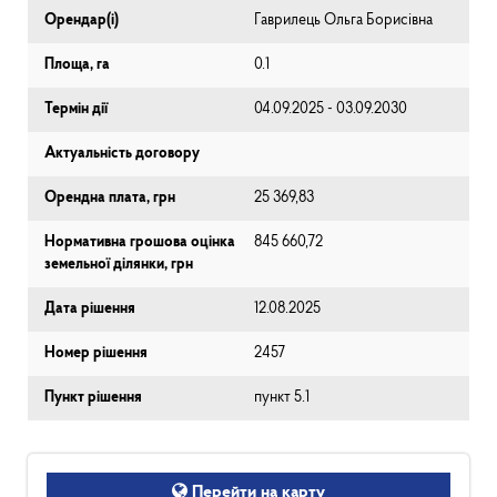
Орендар(і)
Гаврилець Ольга Борисівна
Площа, га
0.1
Термін дії
04.09.2025 - 03.09.2030
Актуальність договору
Орендна плата, грн
25 369,83
Нормативна грошова оцінка
845 660,72
земельної ділянки, грн
Дата рішення
12.08.2025
Номер рішення
2457
Пункт рішення
пункт 5.1
Перейти на карту