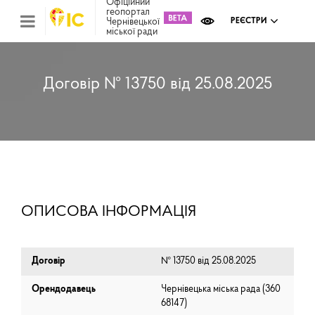
Офіційний
геопортал
Чернівецької
РЕЄСТРИ
міської ради
Міс
зем
кад
Реє
Договір № 13750 від 25.08.2025
ком
май
Інв
мап
Реє
рек
зас
Ох
ОПИСОВА ІНФОРМАЦІЯ
кул
сп
Бла
Договір
№ 13750 від 25.08.2025
Орендодавець
Чернівецька міська рада (⁨360
68147⁩)