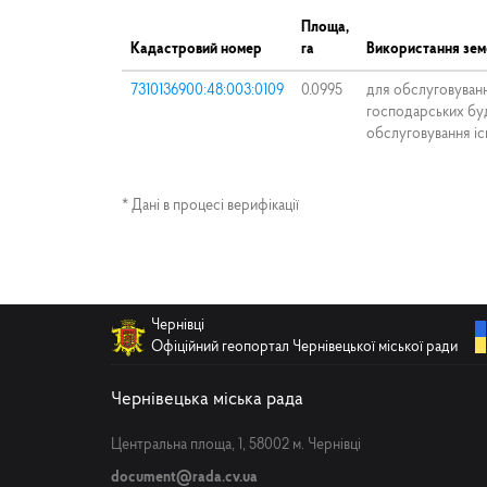
Площа,
Кадастровий номер
га
Використання зем
7310136900:48:003:0109
0.0995
для обслуговуван
господарських буд
обслуговування і
* Дані в процесі верифікації
Чернівці
Офіційний геопортал Чернівецької міської ради
Чернівецька міська рада
Центральна площа, 1, 58002 м. Чернівці
document@rada.cv.ua