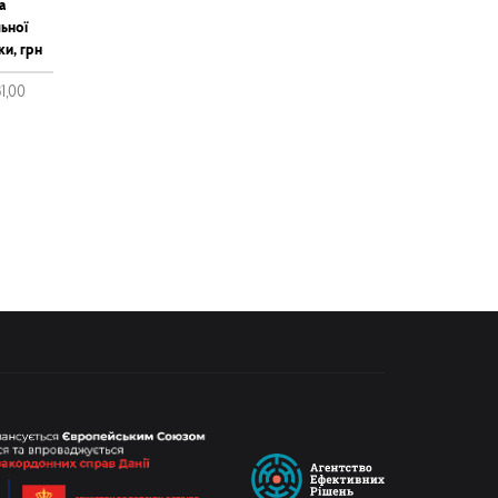
а
ьної
ки, грн
81,00