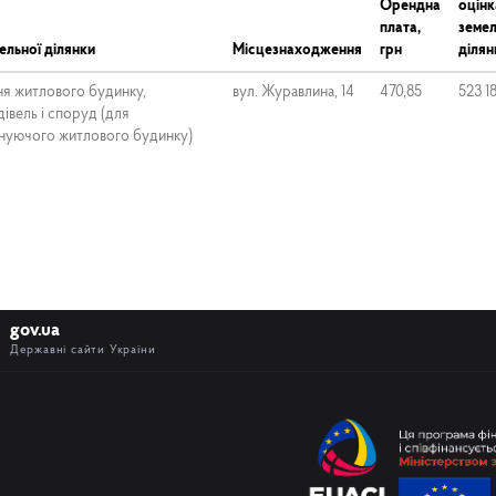
Орендна
оцінк
плата,
земел
ельної ділянки
Місцезнаходження
грн
ділян
ня житлового будинку,
вул. Журавлина, 14
470,85
523 1
івель і споруд (для
снуючого житлового будинку)
gov.ua
Державні сайти України