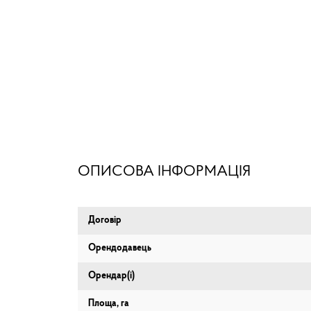
ОПИСОВА ІНФОРМАЦІЯ
Договір
Орендодавець
Орендар(і)
Площа, га