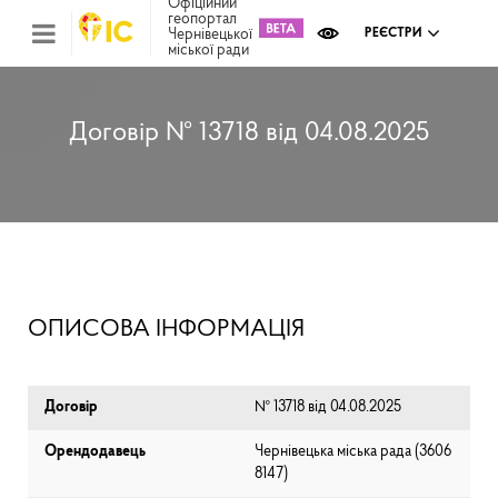
Офіційний
геопортал
Чернівецької
РЕЄСТРИ
міської ради
Міс
зем
кад
Реє
Договір № 13718 від 04.08.2025
ком
май
Інв
мап
Реє
рек
зас
Ох
ОПИСОВА ІНФОРМАЦІЯ
кул
сп
Бла
Договір
№ 13718 від 04.08.2025
Орендодавець
Чернівецька міська рада (⁨3606
8147⁩)