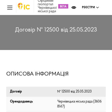
Офіційний
геопортал
Чернівецької
РЕЄСТРИ
міської ради
Міс
зем
кад
Реє
Договір № 12500 від 25.05.2023
ком
май
Інв
мап
Реє
рек
зас
Ох
ОПИСОВА ІНФОРМАЦІЯ
кул
сп
Бла
Договір
№ 12500 від 25.05.2023
Орендодавець
Чернівецька міська рада (⁨3606
8147⁩)