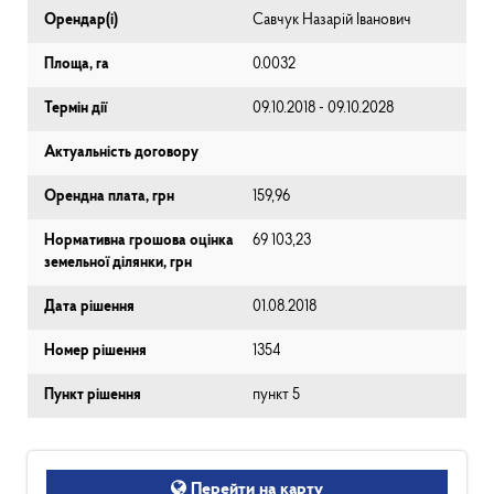
Орендар(і)
Савчук Назарій Іванович
Площа, га
0.0032
Термін дії
09.10.2018 - 09.10.2028
Актуальність договору
Орендна плата, грн
159,96
Нормативна грошова оцінка
69 103,23
земельної ділянки, грн
Дата рішення
01.08.2018
Номер рішення
1354
Пункт рішення
пункт 5
Перейти на карту