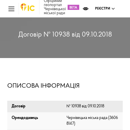
Офіційний
геопортал
Чернівецької
РЕЄСТРИ
міської ради
Міс
зем
кад
Реє
Договір № 10938 від 09.10.2018
ком
май
Інв
мап
Реє
рек
зас
Ох
ОПИСОВА ІНФОРМАЦІЯ
кул
сп
Бла
Договір
№ 10938 від 09.10.2018
Орендодавець
Чернівецька міська рада (⁨3606
8147⁩)