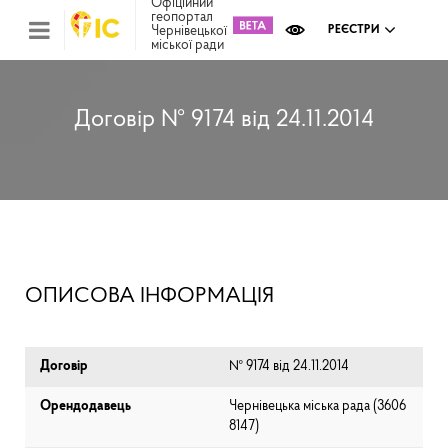
Офіційний
геопортал
Чернівецької
РЕЄСТРИ
міської ради
Міс
зем
кад
Реє
Договір № 9174 від 24.11.2014
ком
май
Інв
мап
Реє
рек
зас
Ох
ОПИСОВА ІНФОРМАЦІЯ
кул
сп
Бла
Договір
№ 9174 від 24.11.2014
Орендодавець
Чернівецька міська рада (⁨3606
8147⁩)