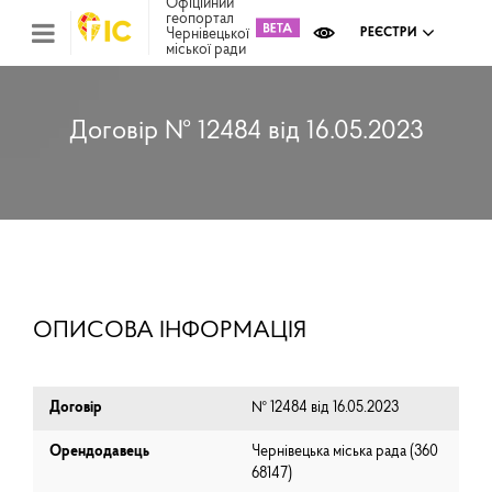
Офіційний
геопортал
Чернівецької
РЕЄСТРИ
міської ради
Міс
зем
кад
Реє
Договір № 12484 від 16.05.2023
ком
май
Інв
мап
Реє
рек
зас
Ох
ОПИСОВА ІНФОРМАЦІЯ
кул
сп
Бла
Договір
№ 12484 від 16.05.2023
Орендодавець
Чернівецька міська рада (⁨360
68147⁩)