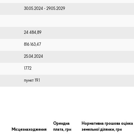
30.05.2024 - 29.05.2029
24 484,89
816 163,47
25.04.2024
1772
пункт 19.1
Орендна
Нормативна грошова оцінка
Місцезнаходження
плата, грн
земельної ділянки, грн