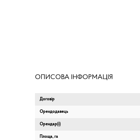
ОПИСОВА ІНФОРМАЦІЯ
Договір
Орендодавець
Орендар(і)
Площа, га