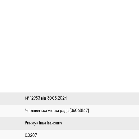
№ 12953 від 30.05.2024
Чернівецька міська рада (⁨36068147⁩)
Ринжук Іван Іванович
0.0207