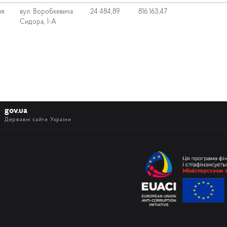
ня
вул. Воробкевича
24 484,89
816 163,47
Сидора, 1-А
gov.ua
Державні сайти України