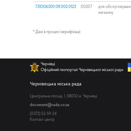
7310136300:08:002:0123
0.0207
для обслуговуван
магазину
* Дані в процесі верифікації
Чернівці
Офіційний геопортал Чернівецької міської ради
Чернівецька міська рада
Центральна площа, 1, 58002 м. Чернівці
document@rada.cv.ua
(0372) 52-59-24
Контакт центр