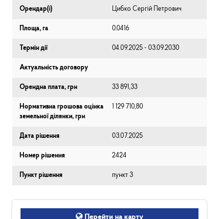
Орендар(і)
Цибко Сергій Петрович
Площа, га
0.0416
Термін дії
04.09.2025 - 03.09.2030
Актуальність договору
Орендна плата, грн
33 891,33
Нормативна грошова оцінка
1 129 710,80
земельної ділянки, грн
Дата рішення
03.07.2025
Номер рішення
2424
Пункт рішення
пункт 3
Перейти на карту