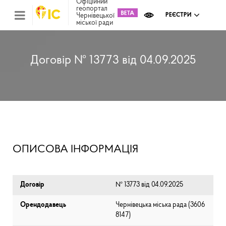
Офіційний
геопортал
Чернівецької
РЕЄСТРИ
міської ради
Міс
зем
кад
Реє
Договір № 13773 від 04.09.2025
ком
май
Інв
мап
Реє
рек
зас
Ох
ОПИСОВА ІНФОРМАЦІЯ
кул
сп
Бла
Договір
№ 13773 від 04.09.2025
Орендодавець
Чернівецька міська рада (⁨3606
8147⁩)