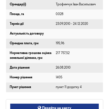
Орендар(і)
Трофимчук Іван Васильович
Площа, га
0.028
Термін дії
23.09.2010 - 24.12.2020
Актуальність договору
Орендна плата, грн
195,96
Нормативна грошова оцінка
217 757,52
земельної ділянки, грн
Дата рішення
26.08.2010
Номер рішення
1405
Пункт рішення
пункт 11 додатку 4
Перейти на карту