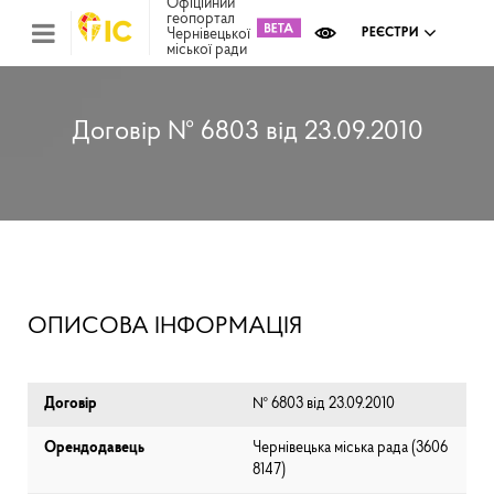
Офіційний
геопортал
Чернівецької
РЕЄСТРИ
міської ради
Міс
зем
кад
Реє
Договір № 6803 від 23.09.2010
ком
май
Інв
мап
Реє
рек
зас
Ох
ОПИСОВА ІНФОРМАЦІЯ
кул
сп
Бла
Договір
№ 6803 від 23.09.2010
Орендодавець
Чернівецька міська рада (⁨3606
8147⁩)