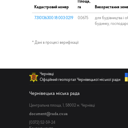
Площа,
Кадастровий номер
га
Використання земе
7310136300:18:003:0219
0.0675
для будівництва і 
будинку, господарс
* Дані в процесі верифікації
Чернівці
Офіційний геопортал Чернівецької міської ради
Чернівецька міська рада
Центральна площа, 1, 58002 м. Чернівці
document@rada.cv.ua
(0372) 52-59-24