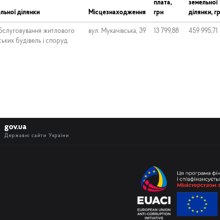
плата,
земельної
льної ділянки
Місцезнаходження
грн
ділянки, г
обслуговування житлового
вул. Мукачівська, 39
13 799,88
459 995,71
ьких будівель і споруд
gov.ua
Державні сайти України