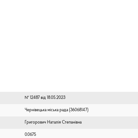
№ 12487 від 18.05.2023
Чернівецька міська рада (⁨36068147⁩)
Григорович Наталія Степанівна
0.0675