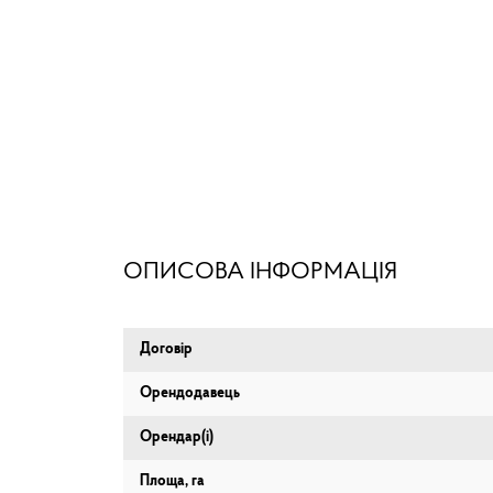
ОПИСОВА ІНФОРМАЦІЯ
Договір
Орендодавець
Орендар(і)
Площа, га