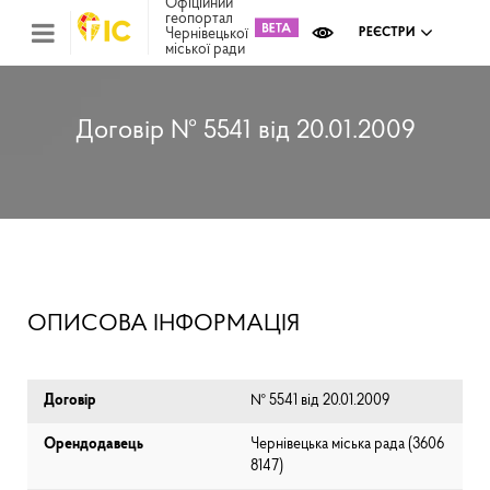
Офіційний
геопортал
Чернівецької
РЕЄСТРИ
міської ради
Міс
зем
кад
Реє
Договір № 5541 від 20.01.2009
ком
май
Інв
мап
Реє
рек
зас
Ох
ОПИСОВА ІНФОРМАЦІЯ
кул
сп
Бла
Договір
№ 5541 від 20.01.2009
Орендодавець
Чернівецька міська рада (⁨3606
8147⁩)