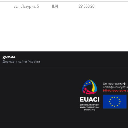
вул. Лазурна, 5
11,91
29 550,20
gov.ua
Державні сайти України