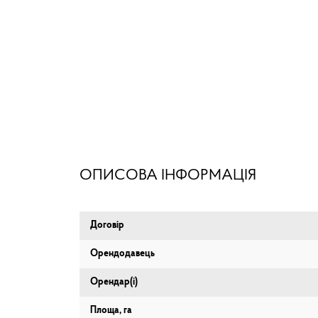
ОПИСОВА ІНФОРМАЦІЯ
Договір
Орендодавець
Орендар(і)
Площа, га