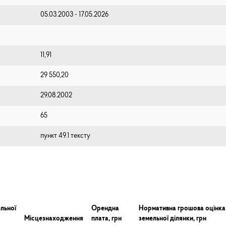
05.03.2003 - 17.05.2026
11,91
29 550,20
29.08.2002
65
пункт 49.1 тексту
льної
Орендна
Нормативна грошова оцінка
Місцезнаходження
плата, грн
земельної ділянки, грн