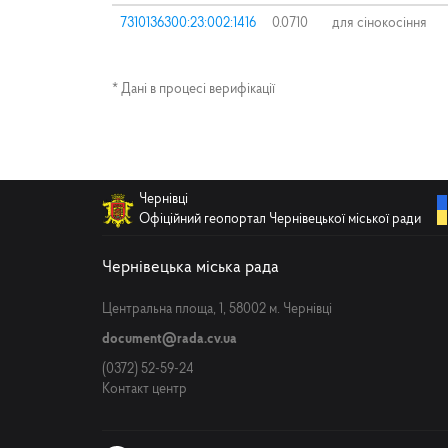
7310136300:23:002:1416
0.0710
для сінокосіння
* Дані в процесі верифікації
Чернівці
Офіційний геопортал Чернівецької міської ради
Чернівецька міська рада
Центральна площа, 1, 58002 м. Чернівці
document@rada.cv.ua
(0372) 52-59-24
Контакт центр