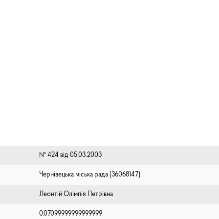
№ 424 від 05.03.2003
Чернівецька міська рада (⁨36068147⁩)
Леонтій Олімпія Петрівна
0.07099999999999999