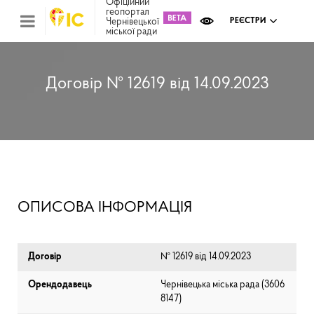
Офіційний
геопортал
Чернівецької
РЕЄСТРИ
міської ради
Міс
зем
кад
Реє
Договір № 12619 від 14.09.2023
ком
май
Інв
мап
Реє
рек
зас
Ох
ОПИСОВА ІНФОРМАЦІЯ
кул
сп
Бла
Договір
№ 12619 від 14.09.2023
Орендодавець
Чернівецька міська рада (⁨3606
8147⁩)