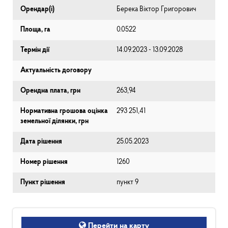
Орендар(і)
Берека Віктор Григорович
Площа, га
0.0522
Термін дії
14.09.2023 - 13.09.2028
Актуальність договору
Орендна плата, грн
263,94
Нормативна грошова оцінка
293 251,41
земельної ділянки, грн
Дата рішення
25.05.2023
Номер рішення
1260
Пункт рішення
пункт 9
Перейти на карту