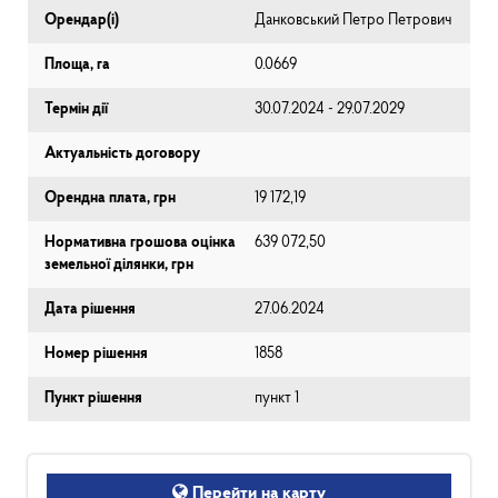
Орендар(і)
Данковський Петро Петрович
Площа, га
0.0669
Термін дії
30.07.2024 - 29.07.2029
Актуальність договору
Орендна плата, грн
19 172,19
Нормативна грошова оцінка
639 072,50
земельної ділянки, грн
Дата рішення
27.06.2024
Номер рішення
1858
Пункт рішення
пункт 1
Перейти на карту