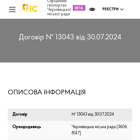
Офіційний
геопортал
Чернівецької
РЕЄСТРИ
міської ради
Міс
зем
кад
Реє
Договір № 13043 від 30.07.2024
ком
май
Інв
мап
Реє
рек
зас
Ох
ОПИСОВА ІНФОРМАЦІЯ
кул
сп
Бла
Договір
№ 13043 від 30.07.2024
Орендодавець
Чернівецька міська рада (⁨3606
8147⁩)