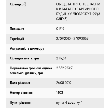
Орендар(і)
ОБ'ЄДНАННЯ СПІВВЛАСНИ
КІВ БАГАТОКВАРТИРНОГО
БУДИНКУ "ДОБРОБУТ-99"(3
0311918)
Площа, га
0.1519
Термін дії
27.09.2010 - 27.09.2059
Актуальність договору
Орендна плата, грн
2 117,64
Нормативна грошова оцінка
2 352 923,91
земельної ділянки, грн
Дата рішення
26.08.2010
Номер рішення
1403
Пункт рішення
пункт 4 додатку 4