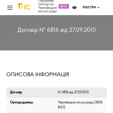
Офіційний
геопортал
Чернівецької
РЕЄСТРИ
міської ради
Міс
зем
кад
Реє
Договір № 6816 від 27.09.2010
ком
май
Інв
мап
Реє
рек
зас
Ох
ОПИСОВА ІНФОРМАЦІЯ
кул
сп
Бла
Договір
№ 6816 від 27.09.2010
Орендодавець
Чернівецька міська рада (⁨3606
8147⁩)