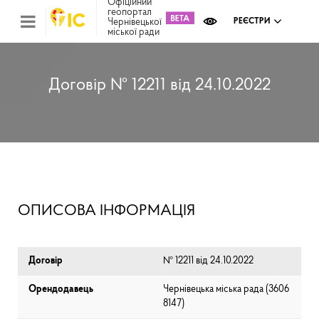
Офіційний
геопортал
Чернівецької
РЕЄСТРИ
міської ради
Міс
зем
кад
Реє
Договір № 12211 від 24.10.2022
ком
май
Інв
мап
Реє
рек
зас
Ох
ОПИСОВА ІНФОРМАЦІЯ
кул
сп
Бла
Договір
№ 12211 від 24.10.2022
Орендодавець
Чернівецька міська рада (⁨3606
8147⁩)