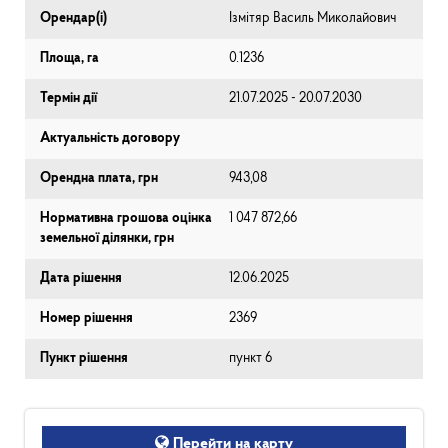
Орендар(і)
Ізмітяр Василь Миколайович
Площа, га
0.1236
Термін дії
21.07.2025 - 20.07.2030
Актуальність договору
Орендна плата, грн
943,08
Нормативна грошова оцінка
1 047 872,66
земельної ділянки, грн
Дата рішення
12.06.2025
Номер рішення
2369
Пункт рішення
пункт 6
Перейти на карту