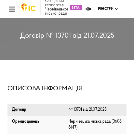
Офіційний
геопортал
Чернівецької
РЕЄСТРИ
міської ради
Міс
зем
кад
Реє
Договір № 13701 від 21.07.2025
ком
май
Інв
мап
Реє
рек
зас
Ох
ОПИСОВА ІНФОРМАЦІЯ
кул
сп
Бла
Договір
№ 13701 від 21.07.2025
Орендодавець
Чернівецька міська рада (⁨3606
8147⁩)