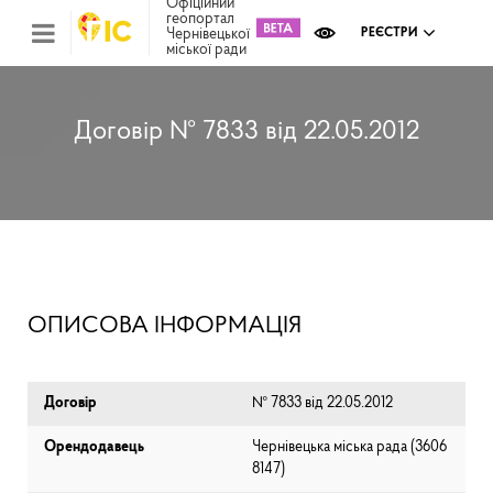
Офіційний
геопортал
Чернівецької
РЕЄСТРИ
міської ради
Міс
зем
кад
Реє
Договір № 7833 від 22.05.2012
ком
май
Інв
мап
Реє
рек
зас
Ох
ОПИСОВА ІНФОРМАЦІЯ
кул
сп
Бла
Договір
№ 7833 від 22.05.2012
Орендодавець
Чернівецька міська рада (⁨3606
8147⁩)