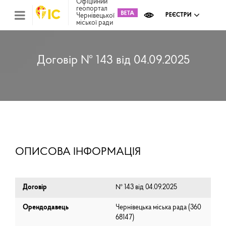
Офіційний
геопортал
Чернівецької
РЕЄСТРИ
міської ради
Міс
зем
кад
Реє
Договір № 143 від 04.09.2025
ком
май
Інв
мап
Реє
рек
зас
Ох
ОПИСОВА ІНФОРМАЦІЯ
кул
сп
Бла
Договір
№ 143 від 04.09.2025
Орендодавець
Чернівецька міська рада (⁨360
68147⁩)