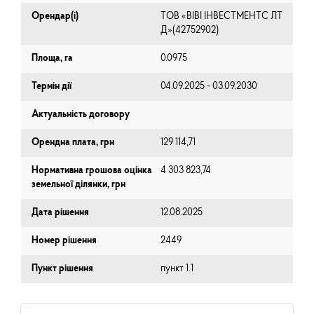
Орендар(і)
ТОВ «ВІВІ ІНВЕСТМЕНТС ЛТ
Д»(42752902)
Площа, га
0.0975
Термін дії
04.09.2025 - 03.09.2030
Актуальність договору
Орендна плата, грн
129 114,71
Нормативна грошова оцінка
4 303 823,74
земельної ділянки, грн
Дата рішення
12.08.2025
Номер рішення
2449
Пункт рішення
пункт 1.1