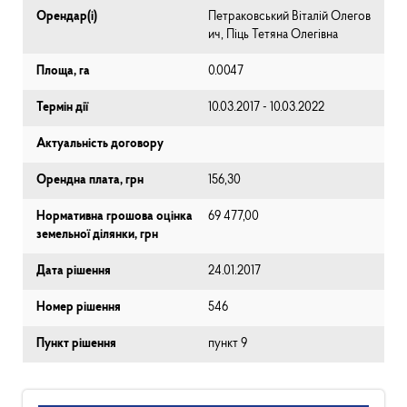
Орендар(і)
Петраковський Віталій Олегов
ич, Піць Тетяна Олегівна
Площа, га
0.0047
Термін дії
10.03.2017 - 10.03.2022
Актуальність договору
Орендна плата, грн
156,30
Нормативна грошова оцінка
69 477,00
земельної ділянки, грн
Дата рішення
24.01.2017
Номер рішення
546
Пункт рішення
пункт 9