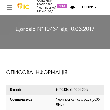
Офіційний
геопортал
Чернівецької
РЕЄСТРИ
міської ради
Міс
зем
кад
Реє
Договір № 10434 від 10.03.2017
ком
май
Інв
мап
Реє
рек
зас
Ох
ОПИСОВА ІНФОРМАЦІЯ
кул
сп
Бла
Договір
№ 10434 від 10.03.2017
Орендодавець
Чернівецька міська рада (⁨3606
8147⁩)