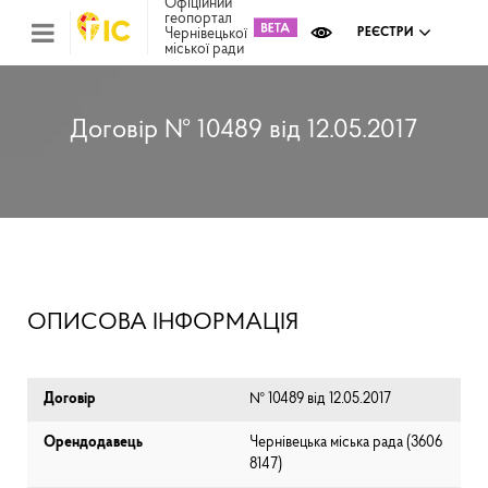
Офіційний
геопортал
Чернівецької
РЕЄСТРИ
міської ради
Міс
зем
кад
Реє
Договір № 10489 від 12.05.2017
ком
май
Інв
мап
Реє
рек
зас
Ох
ОПИСОВА ІНФОРМАЦІЯ
кул
сп
Бла
Договір
№ 10489 від 12.05.2017
Орендодавець
Чернівецька міська рада (⁨3606
8147⁩)