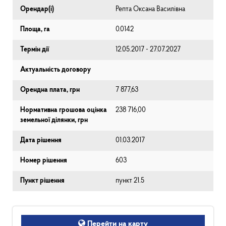
Орендар(і)
Репта Оксана Василівна
Площа, га
0.0142
Термін дії
12.05.2017 - 27.07.2027
Актуальність договору
Орендна плата, грн
7 877,63
Нормативна грошова оцінка
238 716,00
земельної ділянки, грн
Дата рішення
01.03.2017
Номер рішення
603
Пункт рішення
пункт 21.5
Перейти на карту