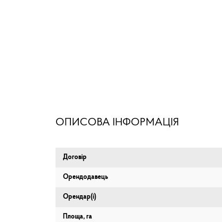
ОПИСОВА ІНФОРМАЦІЯ
Договір
Орендодавець
Орендар(і)
Площа, га