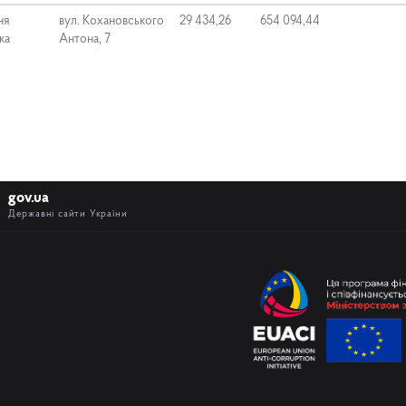
ня
вул. Кохановського
29 434,26
654 094,44
ка
Антона, 7
gov.ua
Державні сайти України