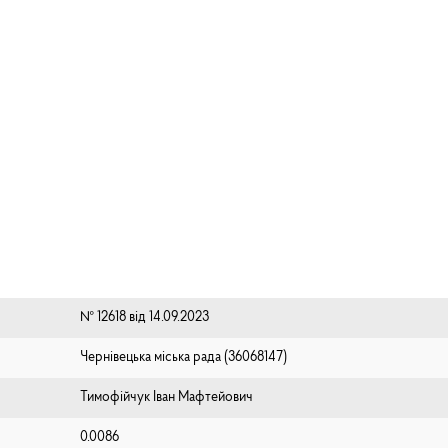
№ 12618 від 14.09.2023
Чернівецька міська рада (⁨36068147⁩)
Тимофійчук Іван Мафтейович
0.0086