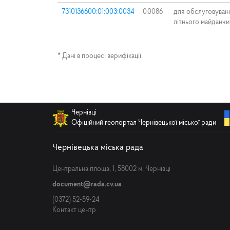
7310136600:01:003:0034
0.0086
для обслуговуван
літнього майданчи
* Дані в процесі верифікації
Чернівці
Офіційний геопортал Чернівецької міської ради
Чернівецька міська рада
Центральна площа, 1, 58002 м. Чернівці
document@rada.cv.ua
(0372) 52-59-24
Контакт центр