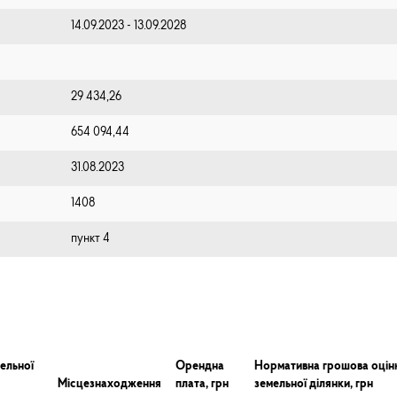
14.09.2023 - 13.09.2028
29 434,26
654 094,44
31.08.2023
1408
пункт 4
ельної
Орендна
Нормативна грошова оцін
Місцезнаходження
плата, грн
земельної ділянки, грн