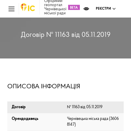
Офіційний
геопортал
Чернівецької
РЕЄСТРИ
міської ради
Міс
зем
кад
Реє
Договір № 11163 від 05.11.2019
ком
май
Інв
мап
Реє
рек
зас
Ох
ОПИСОВА ІНФОРМАЦІЯ
кул
сп
Бла
Договір
№ 11163 від 05.11.2019
Орендодавець
Чернівецька міська рада (⁨3606
8147⁩)