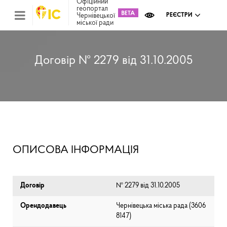
Офіційний
геопортал
Чернівецької
РЕЄСТРИ
міської ради
Міс
зем
кад
Реє
Договір № 2279 від 31.10.2005
ком
май
Інв
мап
Реє
рек
зас
Ох
ОПИСОВА ІНФОРМАЦІЯ
кул
сп
Бла
Договір
№ 2279 від 31.10.2005
Орендодавець
Чернівецька міська рада (⁨3606
8147⁩)