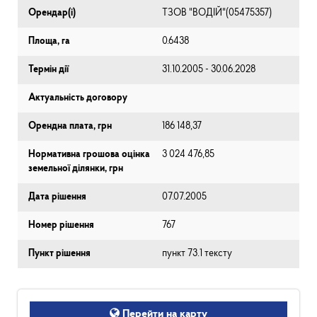
Орендар(і)
ТЗОВ "ВОДІЙ"(05475357)
Площа, га
0.6438
Термін дії
31.10.2005 - 30.06.2028
Актуальність договору
Орендна плата, грн
186 148,37
Нормативна грошова оцінка
3 024 476,85
земельної ділянки, грн
Дата рішення
07.07.2005
Номер рішення
767
Пункт рішення
пункт 73.1 тексту
Перейти на карту