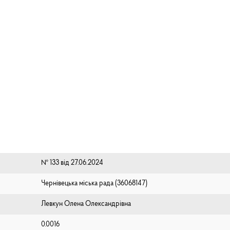
№ 133 від 27.06.2024
Чернівецька міська рада (⁨36068147⁩)
Левкун Олена Олександрівна
0.0016