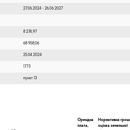
27.06.2024 - 26.06.2027
8 274,97
68 958,06
25.04.2024
1773
пункт 13
Орендна
Нормативна грош
плата,
оцінка земельної