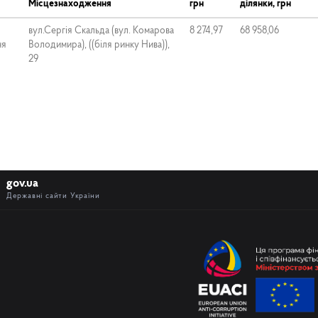
Місцезнаходження
грн
ділянки, грн
вул.Сергія Скальда (вул. Комарова
8 274,97
68 958,06
ня
Володимира), ((біля ринку Нива)),
29
gov.ua
Державні сайти України