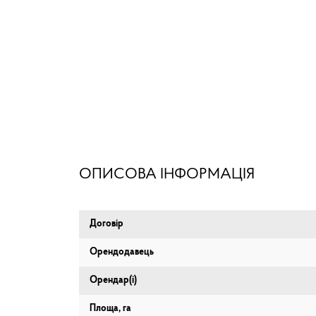
ОПИСОВА ІНФОРМАЦІЯ
Договір
Орендодавець
Орендар(і)
Площа, га