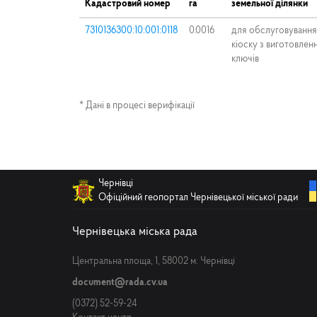
Кадастровий номер
га
земельної ділянки
7310136300:10:001:0118
0.0016
для обслуговування
кіоску з виготовлен
ключів
* Дані в процесі верифікації
Чернівці
Офіційний геопортал Чернівецької міської ради
Чернівецька міська рада
Центральна площа, 1, 58002 м. Чернівці
document@rada.cv.ua
(0372) 52-59-24