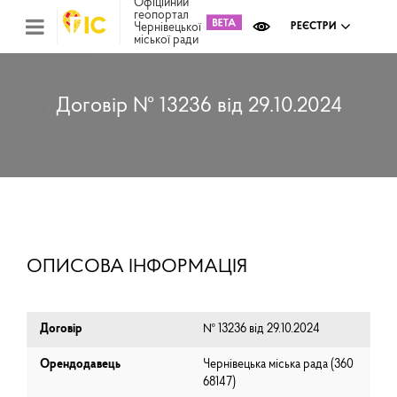
Офіційний
геопортал
Чернівецької
РЕЄСТРИ
міської ради
Міс
зем
кад
Реє
Договір № 13236 від 29.10.2024
ком
май
Інв
мап
Реє
рек
зас
Ох
ОПИСОВА ІНФОРМАЦІЯ
кул
сп
Бла
Договір
№ 13236 від 29.10.2024
Орендодавець
Чернівецька міська рада (⁨360
68147⁩)