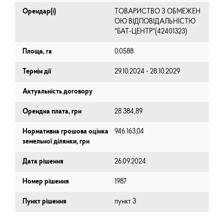
Орендар(і)
ТОВАРИСТВО З ОБМЕЖЕН
ОЮ ВІДПОВІДАЛЬНІСТЮ
"БАТ-ЦЕНТР"(42401323)
Площа, га
0.0588
Термін дії
29.10.2024 - 28.10.2029
Актуальність договору
Орендна плата, грн
28 384,89
Нормативна грошова оцінка
946 163,04
земельної ділянки, грн
Дата рішення
26.09.2024
Номер рішення
1987
Пункт рішення
пункт 3