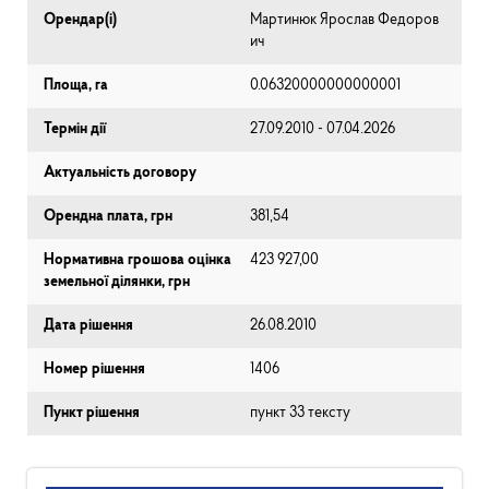
Орендар(і)
Мартинюк Ярослав Федоров
ич
Площа, га
0.06320000000000001
Термін дії
27.09.2010 - 07.04.2026
Актуальність договору
Орендна плата, грн
381,54
Нормативна грошова оцінка
423 927,00
земельної ділянки, грн
Дата рішення
26.08.2010
Номер рішення
1406
Пункт рішення
пункт 33 тексту