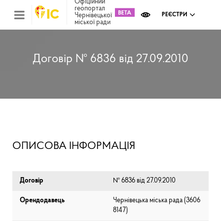
Офіційний
геопортал
Чернівецької
РЕЄСТРИ
міської ради
Міс
зем
кад
Реє
Договір № 6836 від 27.09.2010
ком
май
Інв
мап
Реє
рек
зас
Ох
ОПИСОВА ІНФОРМАЦІЯ
кул
сп
Бла
Договір
№ 6836 від 27.09.2010
Орендодавець
Чернівецька міська рада (⁨3606
8147⁩)