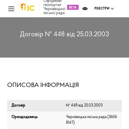
Офіційний
геопортал
Чернівецької
РЕЄСТРИ
міської ради
Міс
зем
кад
Реє
Договір № 448 від 25.03.2003
ком
май
Інв
мап
Реє
рек
зас
Ох
ОПИСОВА ІНФОРМАЦІЯ
кул
сп
Бла
Договір
№ 448 від 25.03.2003
Орендодавець
Чернівецька міська рада (⁨3606
8147⁩)