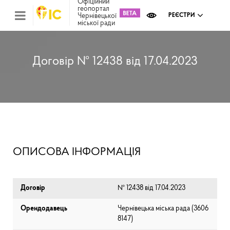
Офіційний
геопортал
Чернівецької
РЕЄСТРИ
міської ради
Міс
зем
кад
Реє
Договір № 12438 від 17.04.2023
ком
май
Інв
мап
Реє
рек
зас
Ох
ОПИСОВА ІНФОРМАЦІЯ
кул
сп
Бла
Договір
№ 12438 від 17.04.2023
Орендодавець
Чернівецька міська рада (⁨3606
8147⁩)