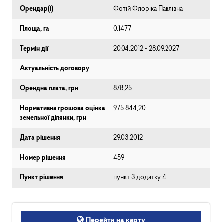
Орендар(і)
Фотій Флоріка Павлівна
Площа, га
0.1477
Термін дії
20.04.2012 - 28.09.2027
Актуальність договору
Орендна плата, грн
878,25
Нормативна грошова оцінка
975 844,20
земельної ділянки, грн
Дата рішення
29.03.2012
Номер рішення
459
Пункт рішення
пункт 3 додатку 4
Перейти на карту