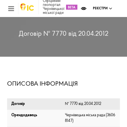
Офіційний
геопортал
Чернівецької
РЕЄСТРИ
міської ради
Міс
зем
кад
Реє
Договір № 7770 від 20.04.2012
ком
май
Інв
мап
Реє
рек
зас
Ох
ОПИСОВА ІНФОРМАЦІЯ
кул
сп
Бла
Договір
№ 7770 від 20.04.2012
Орендодавець
Чернівецька міська рада (⁨3606
8147⁩)