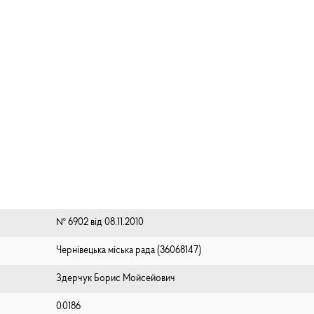
№ 6902 від 08.11.2010
Чернівецька міська рада (⁨36068147⁩)
Здерчук Борис Мойсейович
0.0186