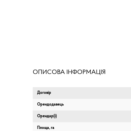
ОПИСОВА ІНФОРМАЦІЯ
Договір
Орендодавець
Орендар(і)
Площа, га