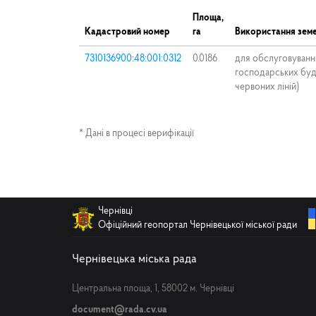
Площа,
Кадастровий номер
га
Використання земе
7310136900:48:001:0312
0.0186
для обслуговуванн
господарських буді
червоних ліній)
* Дані в процесі верифікації
Чернівці
Офіційний геопортал Чернівецької міської ради
Чернівецька міська рада
Центральна площа, 1, 58002 м. Чернівці
document@rada.cv.ua