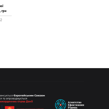
ої
, грн
62