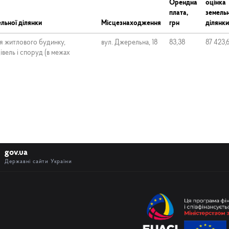
Орендна
оцінка
плата,
земельн
льної ділянки
Місцезнаходження
грн
ділянки
я житлового будинку,
вул. Джерельна, 18
83,38
87 423,
вель і споруд (в межах
gov.ua
Державні сайти України