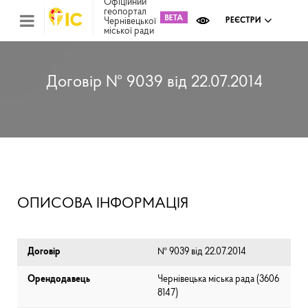
Офіційний
геопортал
Чернівецької
РЕЄСТРИ
міської ради
Міс
зем
кад
Реє
Договір № 9039 від 22.07.2014
ком
май
Інв
мап
Реє
рек
зас
Ох
ОПИСОВА ІНФОРМАЦІЯ
кул
сп
Бла
Договір
№ 9039 від 22.07.2014
Орендодавець
Чернівецька міська рада (⁨3606
8147⁩)