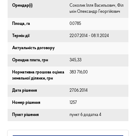
Орендар(і)
Соколик Ілля Васильович, Філ
ькін Олександр Георгійович
Площа, га
0.0785
Термін дії
22.07.2014 - 08.11.2024
Актуальність договору
Орендна плата, грн
345,33
Нормативна грошова оцінка
383 716,00
земельної ділянки, грн
Дата рішення
27.06.2014
Номер рішення
1257
Пункт рішення
пункт 6 додатка 4