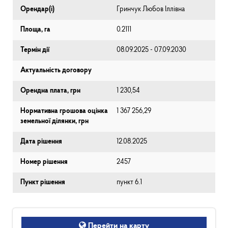
Орендар(і)
Гринчук Любов Іллівна
Площа, га
0.2111
Термін дії
08.09.2025 - 07.09.2030
Актуальність договору
Орендна плата, грн
1 230,54
Нормативна грошова оцінка
1 367 256,29
земельної ділянки, грн
Дата рішення
12.08.2025
Номер рішення
2457
Пункт рішення
пункт 6.1
Перейти на карту