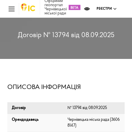
Офіційний
геопортал
Чернівецької
РЕЄСТРИ
міської ради
Міс
зем
кад
Реє
Договір № 13794 від 08.09.2025
ком
май
Інв
мап
Реє
рек
зас
Ох
ОПИСОВА ІНФОРМАЦІЯ
кул
сп
Бла
Договір
№ 13794 від 08.09.2025
Орендодавець
Чернівецька міська рада (⁨3606
8147⁩)