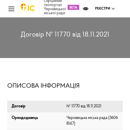
Офіційний
геопортал
Чернівецької
РЕЄСТРИ
міської ради
Міс
зем
кад
Реє
Договір № 11770 від 18.11.2021
ком
май
Інв
мап
Реє
рек
зас
Ох
ОПИСОВА ІНФОРМАЦІЯ
кул
сп
Бла
Договір
№ 11770 від 18.11.2021
Орендодавець
Чернівецька міська рада (⁨3606
8147⁩)