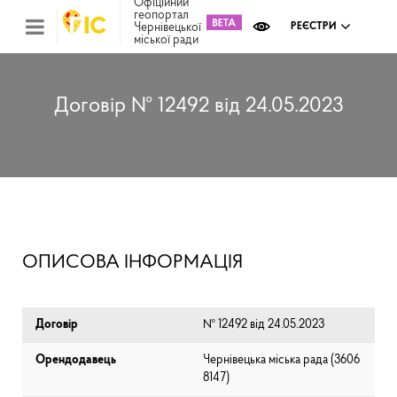
Офіційний
геопортал
Чернівецької
РЕЄСТРИ
міської ради
Міс
зем
кад
Реє
Договір № 12492 від 24.05.2023
ком
май
Інв
мап
Реє
рек
зас
Ох
ОПИСОВА ІНФОРМАЦІЯ
кул
сп
Бла
Договір
№ 12492 від 24.05.2023
Орендодавець
Чернівецька міська рада (⁨3606
8147⁩)