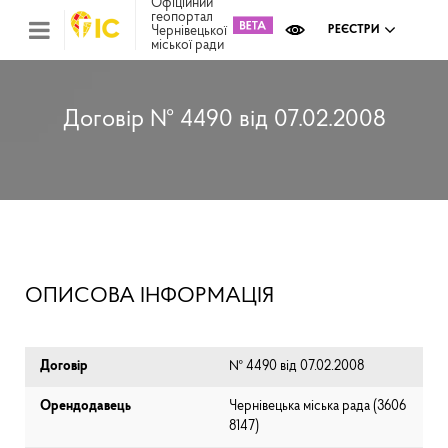
Офіційний
геопортал
Чернівецької
РЕЄСТРИ
міської ради
Міс
зем
кад
Реє
Договір № 4490 від 07.02.2008
ком
май
Інв
мап
Реє
рек
зас
Ох
ОПИСОВА ІНФОРМАЦІЯ
кул
сп
Бла
Договір
№ 4490 від 07.02.2008
Орендодавець
Чернівецька міська рада (⁨3606
8147⁩)