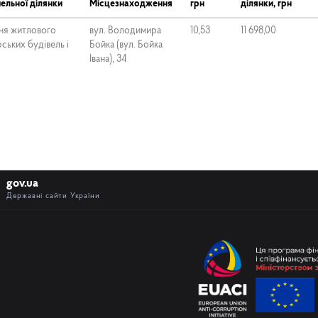
ельної ділянки
Місцезнаходження
грн
ділянки, грн
ня житлового
вул. Володимира
10,53
11 698,00
ських будівель і
Бойка (вул. Бойка
Івана), 34
gov.ua
Державні сайти України