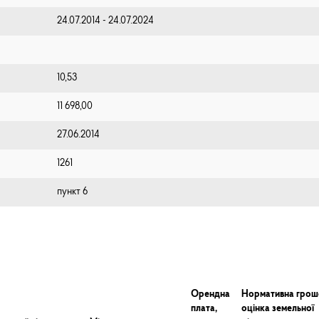
24.07.2014 - 24.07.2024
10,53
11 698,00
27.06.2014
1261
пункт 6
Орендна
Нормативна грош
плата,
оцінка земельної