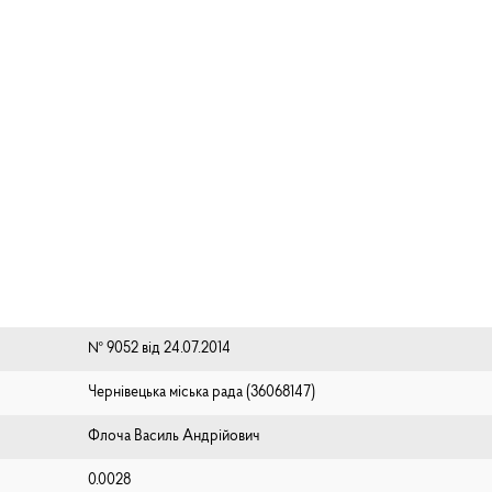
№ 9052 від 24.07.2014
Чернівецька міська рада (⁨36068147⁩)
Флоча Василь Андрійович
0.0028