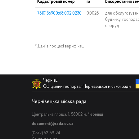
Кадастровий номер
га
Використання зем
7310136900:68:002:0230
0.0028
для обслуговуван
будинку, господар
споруд
* Дані в процесі верифікації
Чернівці
Офіційний геопортал Чернівецької міської ради
Чернівецька міська рада
Центральна площа, 1, 58002 м. Чернівці
document@rada.cv.ua
(0372) 52-59-24