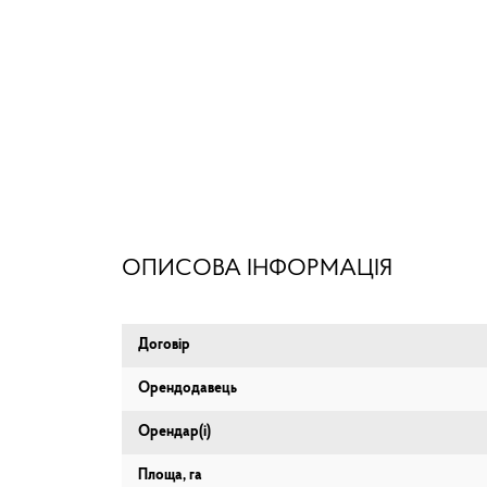
ОПИСОВА ІНФОРМАЦІЯ
Договір
Орендодавець
Орендар(і)
Площа, га