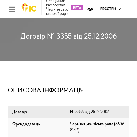
Офіційний
геопортал
Чернівецької
РЕЄСТРИ
міської ради
Міс
зем
кад
Реє
Договір № 3355 від 25.12.2006
ком
май
Інв
мап
Реє
рек
зас
Ох
ОПИСОВА ІНФОРМАЦІЯ
кул
сп
Бла
Договір
№ 3355 від 25.12.2006
Орендодавець
Чернівецька міська рада (⁨3606
8147⁩)