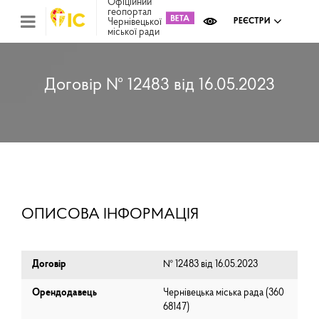
Офіційний
геопортал
Чернівецької
РЕЄСТРИ
міської ради
Міс
зем
кад
Реє
Договір № 12483 від 16.05.2023
ком
май
Інв
мап
Реє
рек
зас
Ох
ОПИСОВА ІНФОРМАЦІЯ
кул
сп
Бла
Договір
№ 12483 від 16.05.2023
Орендодавець
Чернівецька міська рада (⁨360
68147⁩)