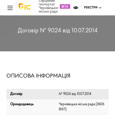
Офіційний
геопортал
Чернівецької
РЕЄСТРИ
міської ради
Міс
зем
кад
Реє
Договір № 9024 від 10.07.2014
ком
май
Інв
мап
Реє
рек
зас
Ох
ОПИСОВА ІНФОРМАЦІЯ
кул
сп
Бла
Договір
№ 9024 від 10.07.2014
Орендодавець
Чернівецька міська рада (⁨3606
8147⁩)